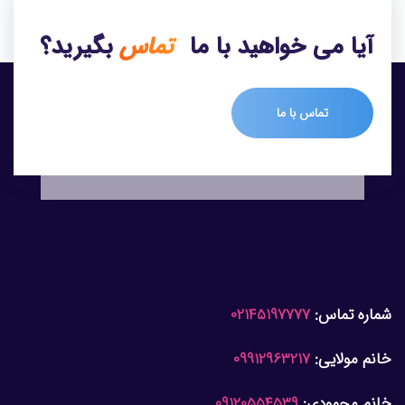
آیا می خواهید با ما
تماس
بگیرید؟
تماس با ما
شماره تماس:
02145197777
خانم مولایی:
09912963217
خانم محمودی:
09120554539