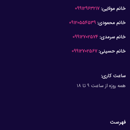
خانم مولایی:
09912963217
خانم محمودی:
09120554539
خانم سرمدی:
09912702574
خانم حسینی:
09912702567
ساعت کاری:
همه روزه از ساعت 9 تا 18
فهرست