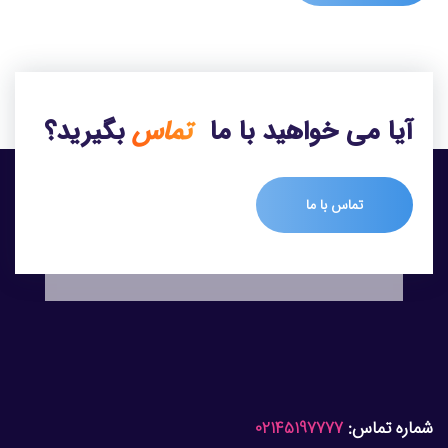
آیا می خواهید با ما
تماس
بگیرید؟
تماس با ما
شماره تماس:
02145197777