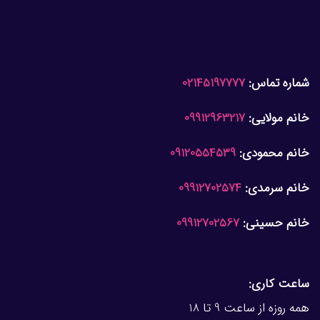
شماره تماس:
02145197777
خانم مولایی:
09912963217
خانم محمودی:
09120554539
خانم سرمدی:
09912702574
خانم حسینی:
09912702567
ساعت کاری:
همه روزه از ساعت 9 تا 18