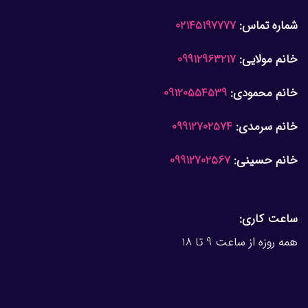
شماره تماس:
02145197777
خانم مولایی:
09912963217
خانم محمودی:
09120554539
خانم سرمدی:
09912702574
خانم حسینی:
09912702567
ساعت کاری:
همه روزه از ساعت 9 تا 18