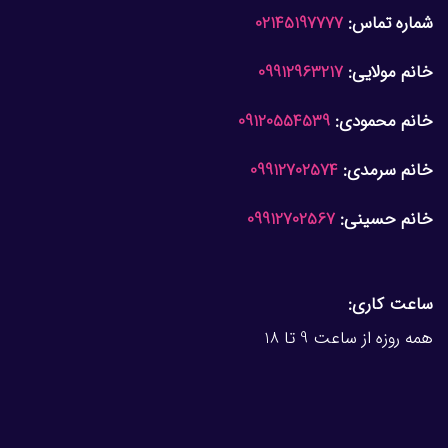
شماره تماس:
02145197777
خانم مولایی:
09912963217
خانم محمودی:
09120554539
خانم سرمدی:
09912702574
خانم حسینی:
09912702567
ساعت کاری:
همه روزه از ساعت 9 تا 18