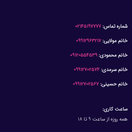
شماره تماس:
02145197777
خانم مولایی:
09912963217
خانم محمودی:
09120554539
خانم سرمدی:
09912702574
خانم حسینی:
09912702567
ساعت کاری:
همه روزه از ساعت 9 تا 18