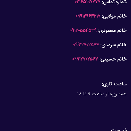
شماره تماس:
02145197777
خانم مولایی:
09912963217
خانم محمودی:
09120554539
خانم سرمدی:
09912702574
خانم حسینی:
09912702567
ساعت کاری:
همه روزه از ساعت 9 تا 18
فهرست