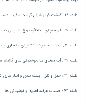
طبقه 29 : گوشت قرمز ،انواع گوشت سفید ، عصارهای گوشت ،سبزی های پخته شده انواع ژله و….
طبقه 30 : قهوه ،چای ، کاکائو، برنج ،شیرینی ،عسل ، شکر و…
طبقه 31 : غلات ،محصولات کشاورزی ،باغداری و جنگلداری و…
طبقه 32 : آب معندی ها ،نوشیدنی های گازدار، سایر نوشیدنی های غیر الکلی ، آب میوه ها
طبقه 39 : حمل و نقل ، بسته بندی و انبار سازی کالاها
طبقه 43 : خدمات عرضه اغذیه و نوشیدنی ها