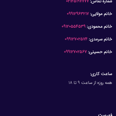
شماره تماس:
02145197777
خانم مولایی:
09912963217
خانم محمودی:
09120554539
خانم سرمدی:
09912702574
خانم حسینی:
09912702567
ساعت کاری:
همه روزه از ساعت 9 تا 18
فهرست