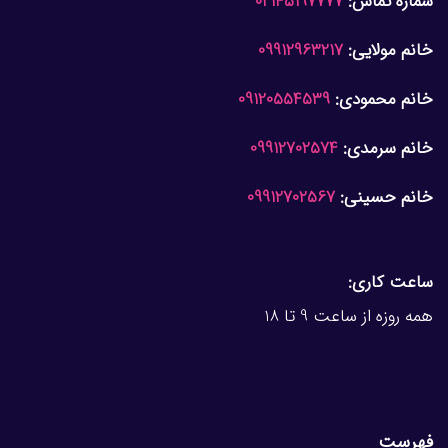
شماره تماس:
02145197777
خانم مولایی:
09912963217
خانم محمودی:
09120554539
خانم سرمدی:
09912702574
خانم حسینی:
09912702567
ساعت کاری:
همه روزه از ساعت 9 تا 18
فهرست