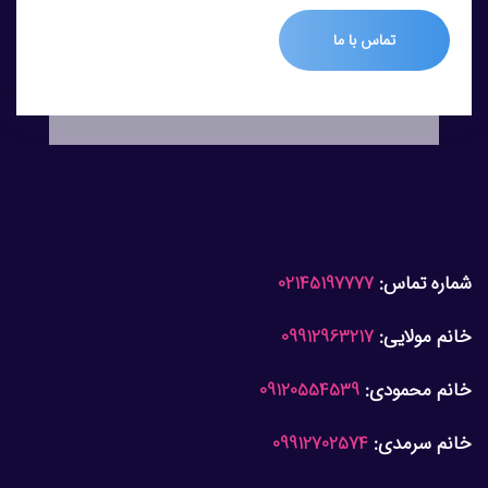
تماس با ما
شماره تماس:
02145197777
خانم مولایی:
09912963217
خانم محمودی:
09120554539
خانم سرمدی:
09912702574