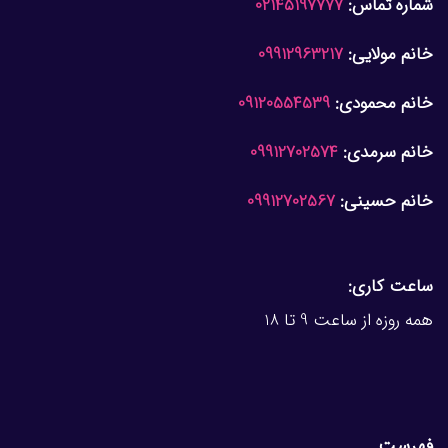
شماره تماس:
02145197777
خانم مولایی:
09912963217
خانم محمودی:
09120554539
خانم سرمدی:
09912702574
خانم حسینی:
09912702567
ساعت کاری:
همه روزه از ساعت 9 تا 18
فهرست