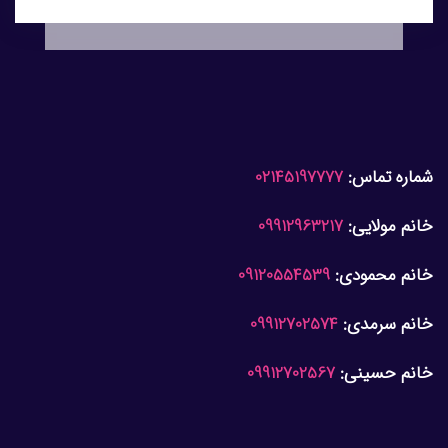
شماره تماس:
02145197777
خانم مولایی:
09912963217
خانم محمودی:
09120554539
خانم سرمدی:
09912702574
خانم حسینی:
09912702567