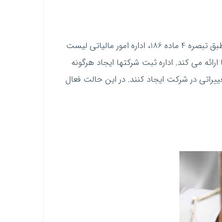
یکی از معایب بسیار بزرگ عدم اعلام شروع فعالیت به اداره امور مالیاتی، عدم توانایی ایجاد تغییرات در شرکت است. طبق تبصره 4 ماده 186، اداره امور مالیاتی لیست
تها ارائه می کند. اداره ثبت شرکتها ایجاد هرگونه
ل بماند، صاحبان آن نمی توانند تغییراتی در شرکت ایجاد کنند. در این حالت فعال