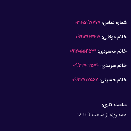
شماره تماس:
02145197777
خانم مولایی:
09912963217
خانم محمودی:
09120554539
خانم سرمدی:
09912702574
خانم حسینی:
09912702567
ساعت کاری:
همه روزه از ساعت 9 تا 18