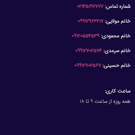
شماره تماس:
02145197777
خانم مولایی:
09912963217
خانم محمودی:
09120554539
خانم سرمدی:
09912702574
خانم حسینی:
09912702567
ساعت کاری:
همه روزه از ساعت 9 تا 18