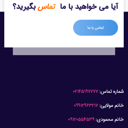
آیا می خواهید با ما
تماس
بگیرید؟
تماس با ما
شماره تماس:
02145197777
خانم مولایی:
09912963217
خانم محمودی:
09120554539