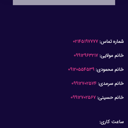
شماره تماس:
02145197777
خانم مولایی:
09912963217
خانم محمودی:
09120554539
خانم سرمدی:
09912702574
خانم حسینی:
09912702567
ساعت کاری: