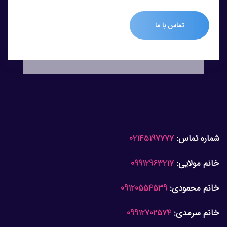
تماس با ما
شماره تماس:
02145197777
خانم مولایی:
09912963217
خانم محمودی:
09120554539
خانم سرمدی:
09912702574