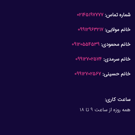
شماره تماس:
02145197777
خانم مولایی:
09912963217
خانم محمودی:
09120554539
خانم سرمدی:
09912702574
خانم حسینی:
09912702567
ساعت کاری:
همه روزه از ساعت 9 تا 18