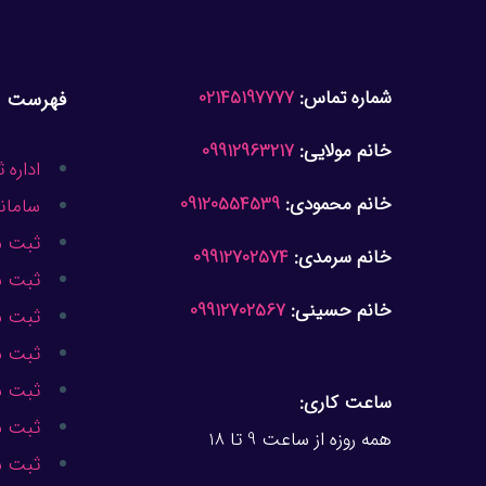
شماره تماس:
02145197777
فهرست
خانم مولایی:
09912963217
اداره
خانم محمودی:
09120554539
سامان
ثبت 
خانم سرمدی:
09912702574
ثبت ش
خانم حسینی:
09912702567
ثبت ش
ثبت ش
ثبت ش
ساعت کاری:
ثبت ش
همه روزه از ساعت 9 تا 18
ثبت ش