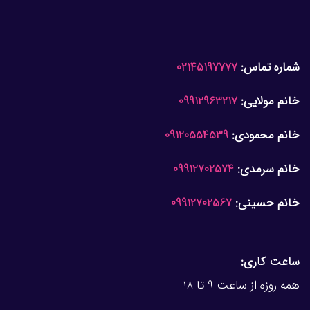
شماره تماس:
02145197777
خانم مولایی:
09912963217
خانم محمودی:
09120554539
خانم سرمدی:
09912702574
خانم حسینی:
09912702567
ساعت کاری:
همه روزه از ساعت 9 تا 18