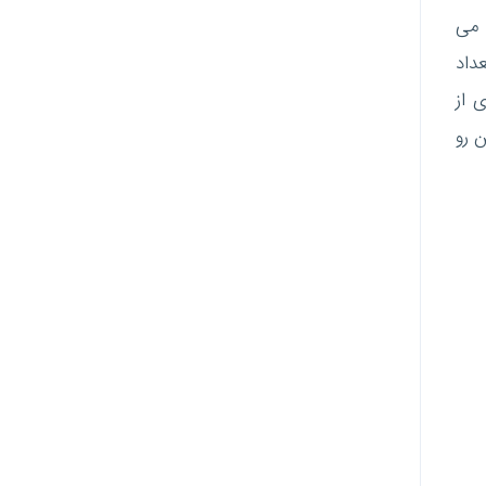
 می
داد
 از
 رو