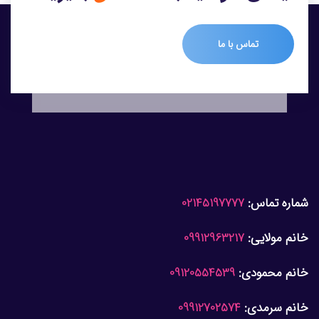
تماس با ما
شماره تماس:
02145197777
خانم مولایی:
09912963217
خانم محمودی:
09120554539
خانم سرمدی:
09912702574