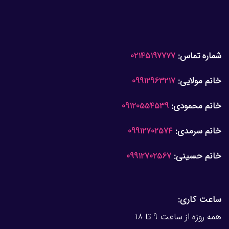
شماره تماس:
02145197777
خانم مولایی:
09912963217
خانم محمودی:
09120554539
خانم سرمدی:
09912702574
خانم حسینی:
09912702567
ساعت کاری:
همه روزه از ساعت 9 تا 18