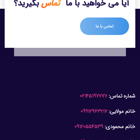
آیا می خواهید با ما
تماس
بگیرید؟
تماس با ما
شماره تماس:
02145197777
خانم مولایی:
09912963217
خانم محمودی:
09120554539