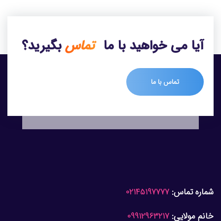
آیا می خواهید با ما
تماس
بگیرید؟
تماس با ما
شماره تماس:
02145197777
خانم مولایی:
09912963217