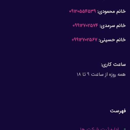
خانم محمودی:
09120554539
خانم سرمدی:
09912702574
خانم حسینی:
09912702567
ساعت کاری:
همه روزه از ساعت 9 تا 18
فهرست
اداره ثبت شرکت ها