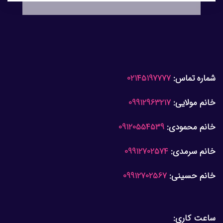
شماره تماس:
02145197777
خانم مولایی:
09912963217
خانم محمودی:
09120554539
خانم سرمدی:
09912702574
خانم حسینی:
09912702567
ساعت کاری: