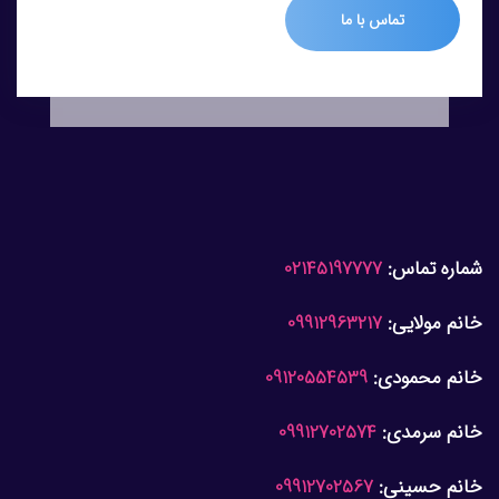
تماس با ما
شماره تماس:
02145197777
خانم مولایی:
09912963217
خانم محمودی:
09120554539
خانم سرمدی:
09912702574
خانم حسینی:
09912702567